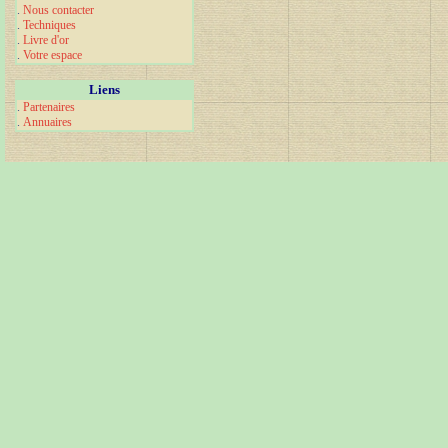
.
Nous contacter
.
Techniques
.
Livre d'or
.
Votre espace
Liens
.
Partenaires
.
Annuaires