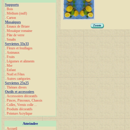
Supports
.
Bois
.
Médium (mdf)
.
Carton
Mosaïques
.
Emaux de Briare
.
Mosaïque romaine
.
Pâte de verre
.
Smalts
Serviettes 33x33
.
Fleurs et feuillages
.
Animaux
.
Fruits
.
Légumes et aliments
.
Mer
.
Enfant
.
Noël et Fêtes
.
Autres catégories
Serviettes 25x25
.
Thèmes divers
Outils et accessoires
.
Accessoires décoratifs
.
Pinces, Pinceaux, Chassis
.
Colles, Vernis colle ...
.
Produits décoratifs
.
Peinture Acrylique
Atteindre
.
Accueil