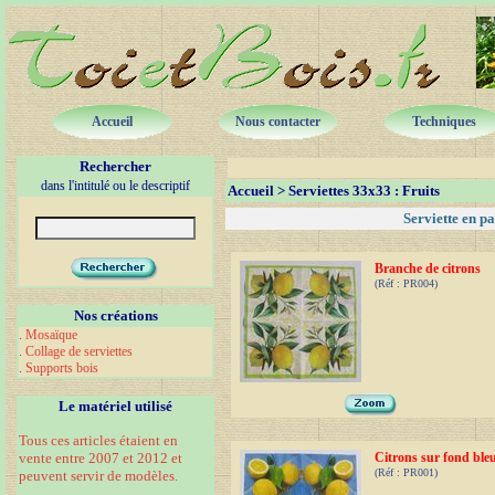
Accueil
Nous contacter
Techniques
Rechercher
dans l'intitulé ou le descriptif
Accueil
>
Serviettes 33x33
: Fruits
Serviette en pa
Branche de citrons
(Réf : PR004)
Nos créations
.
Mosaïque
.
Collage de serviettes
.
Supports bois
Le matériel utilisé
Tous ces articles étaient en
vente entre 2007 et 2012 et
Citrons sur fond ble
(Réf : PR001)
peuvent servir de modèles.